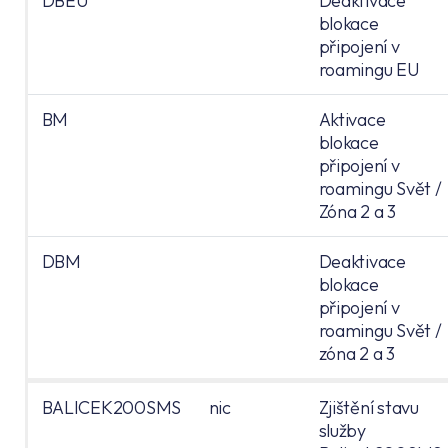
DBEU
Deaktivace
blokace
připojení v
roamingu EU
BM
Aktivace
blokace
připojení v
roamingu Svět /
Zóna 2 a 3
DBM
Deaktivace
blokace
připojení v
roamingu Svět /
zóna 2 a 3
BALICEK200SMS
nic
Zjištění stavu
služby