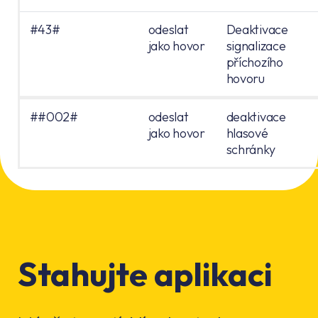
#43#
odeslat
Deaktivace
jako hovor
signalizace
příchozího
hovoru
##002#
odeslat
deaktivace
jako hovor
hlasové
schránky
Stahujte aplikaci