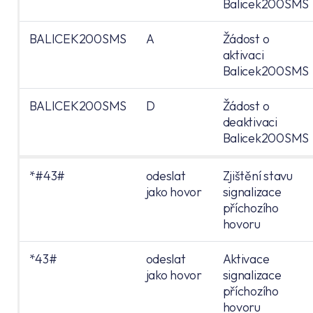
Balicek200SMS
BALICEK200SMS
A
Žádost o
aktivaci
Balicek200SMS
BALICEK200SMS
D
Žádost o
deaktivaci
Balicek200SMS
*#43#
odeslat
Zjištění stavu
jako hovor
signalizace
příchozího
hovoru
*43#
odeslat
Aktivace
jako hovor
signalizace
příchozího
hovoru