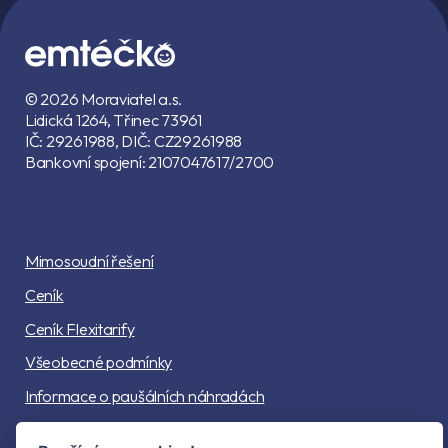
© 2026 Moraviatel a.s.
Lidická 1264, Třinec 73961
IČ: 29261988, DIČ: CZ29261988
Bankovní spojení: 2107047617/2700
Mimosoudní řešení
Ceník
Ceník Flexitarify
Všeobecné podmínky
Informace o paušálních náhradách
Informace o registrech sdružení solus